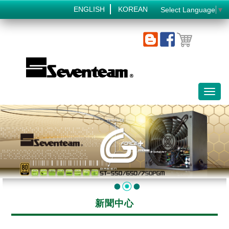
ENGLISH
KOREAN
Select Language
▼
Toggl
naviga
新聞中心