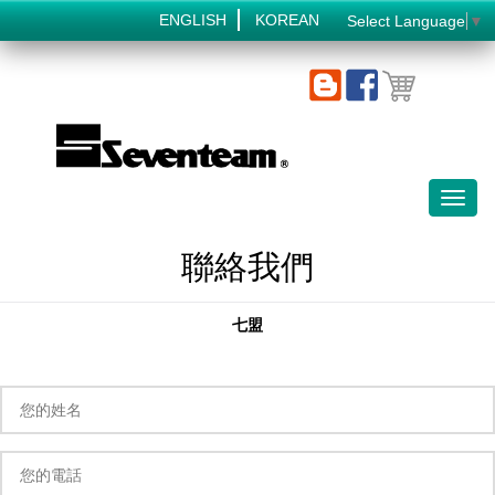
ENGLISH
KOREAN
Select Language
▼
Toggl
naviga
聯絡我們
七盟