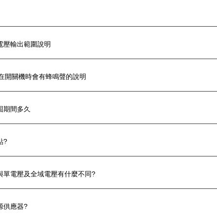
電壓輸出範圍說明
種在開關機時會有蜂鳴聲的說明
固期間多久
點?
與單電壓及全域電壓有什麼不同?
源供應器?