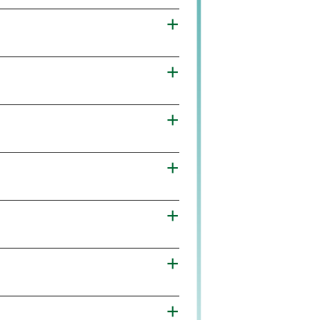
+
+
+
+
+
+
+