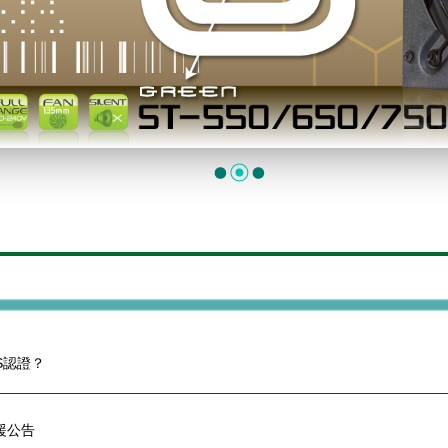
S認證？
援公告