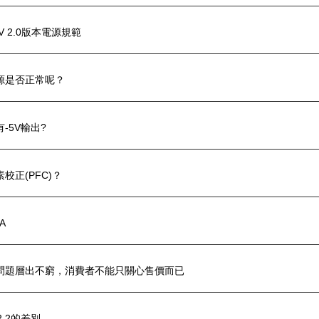
2V 2.0版本電源規範
源是否正常呢？
-5V輸出?
校正(PFC)？
A
問題層出不窮，消費者不能只關心售價而已
X2.2的差別