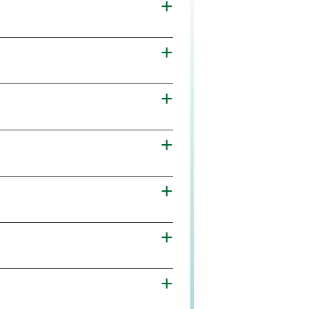
+
+
+
+
+
+
+