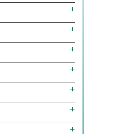
+
+
+
+
+
+
+