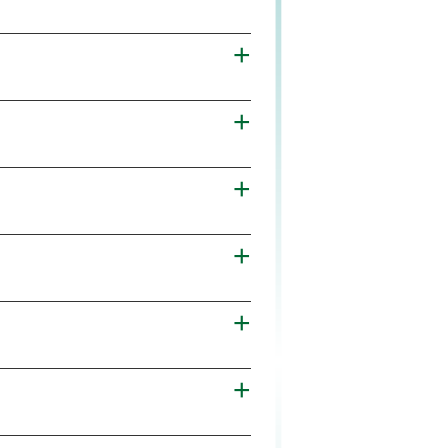
+
+
+
+
+
+