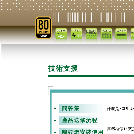
技術支援
問答集
什麼是80PLU
產品送修流程
舊機種停止支
驅蚊燈安裝使用