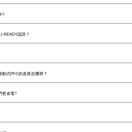
率?
SLI-READY認證？
被動式PFC的差異在哪裡？
們更省電?