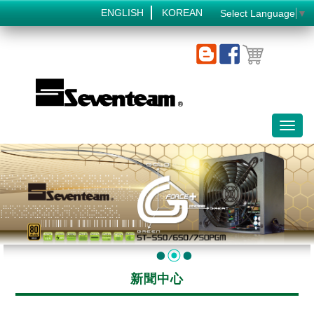
ENGLISH
KOREAN
Select Language
▼
Toggl
naviga
新聞中心