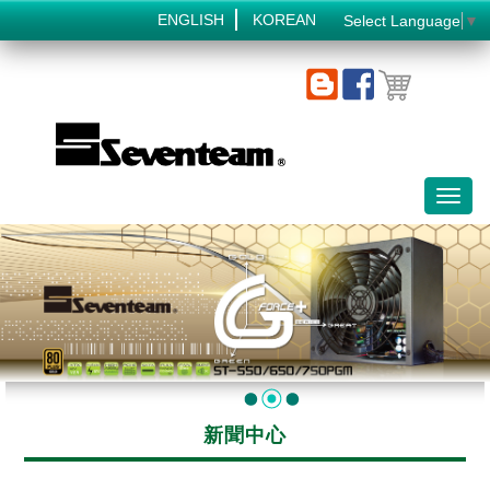
ENGLISH
KOREAN
Select Language
▼
Toggl
naviga
新聞中心