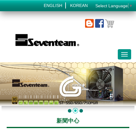
ENGLISH
KOREAN
Select Language
▼
Toggl
naviga
新聞中心