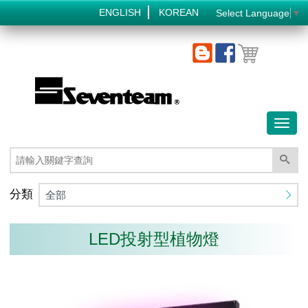
ENGLISH
KOREAN
Select Language
▼
Toggl
naviga
分類
全部
LED投射型植物燈