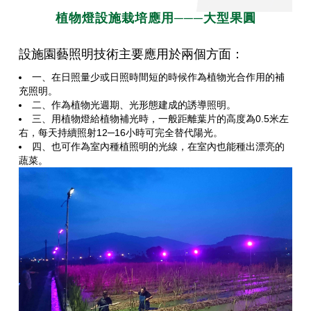
植物燈設施栽培應用───大型果圓
設施園藝照明技術主要應用於兩個方面：
一、在日照量少或日照時間短的時候作為植物光合作用的補
充照明。
二、作為植物光週期、光形態建成的誘導照明。
三、用植物燈給植物補光時，一般距離葉片的高度為0.5米左
右，每天持續照射12─16小時可完全替代陽光。
四、也可作為室內種植照明的光線，在室內也能種出漂亮的
蔬菜。