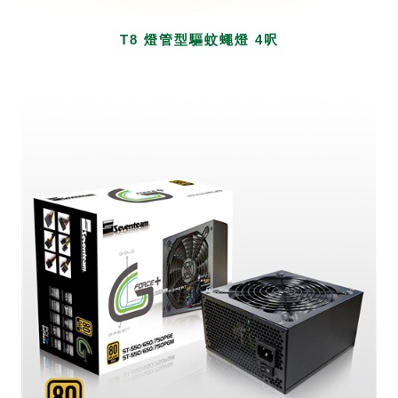
T8 燈管型驅蚊蠅燈 4呎