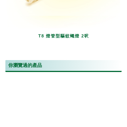
T8 燈管型驅蚊蠅燈 2呎
你瀏覽過的產品