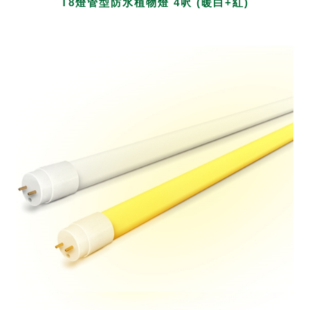
T8燈管型防水植物燈 4呎 (暖白+紅)