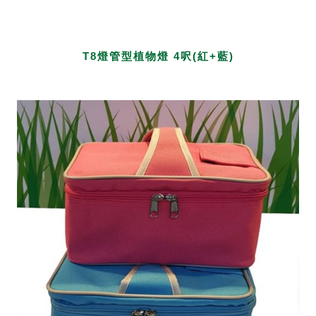
T8燈管型植物燈 4呎(紅+藍)