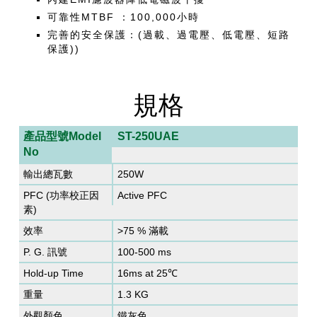
可靠性MTBF ：100,000小時
完善的安全保護：(過載、過電壓、低電壓、短路
保護))
規格
產品型號Model
ST-250UAE
No
輸出總瓦數
250W
PFC (功率校正因
Active PFC
素)
效率
>75 % 滿載
P. G. 訊號
100-500 ms
Hold-up Time
16ms at 25℃
重量
1.3 KG
外觀顏色
鐵灰色