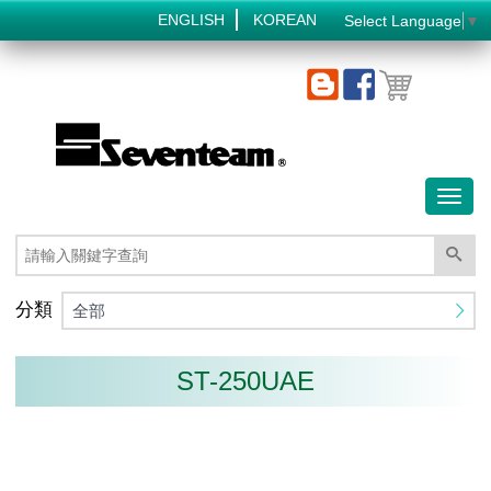
ENGLISH
KOREAN
Select Language
▼
Toggl
naviga
分類
全部
ST-250UAE