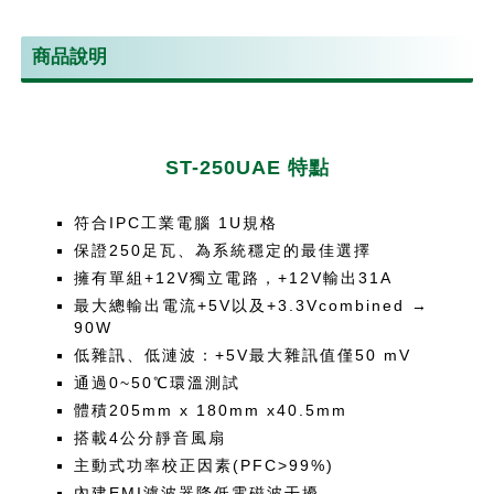
商品說明
ST-250UAE 特點
符合IPC工業電腦 1U規格
保證250足瓦、為系統穩定的最佳選擇
擁有單組+12V獨立電路，+12V輸出31A
最大總輸出電流+5V以及+3.3Vcombined →
90W
低雜訊、低漣波：+5V最大雜訊值僅50 mV
通過0~50℃環溫測試
體積205mm x 180mm x40.5mm
搭載4公分靜音風扇
主動式功率校正因素(PFC>99%)
內建EMI濾波器降低電磁波干擾