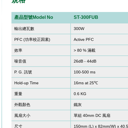
產品型號Model No
ST-300FUB
輸出總瓦數
300W
PFC (功率校正因素)
Active PFC
效率
> 80 % 滿載
噪音值
26dB - 44dB
P. G. 訊號
100-500 ms
Hold-up Time
16ms at 25℃
重量
0.6 KG
外觀顏色
鐵灰
風扇大小
單組 40mm DC 風扇
尺寸
150mm (L) x 82mm(W) x 40.