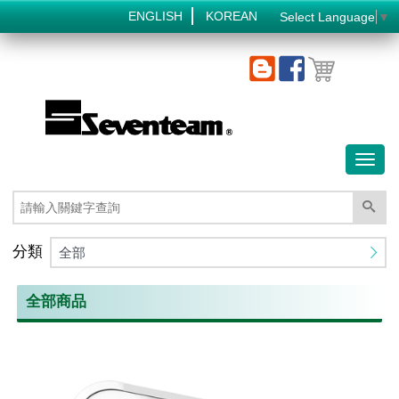
ENGLISH
KOREAN
Select Language
▼
Toggl
naviga
分類
全部
全部商品