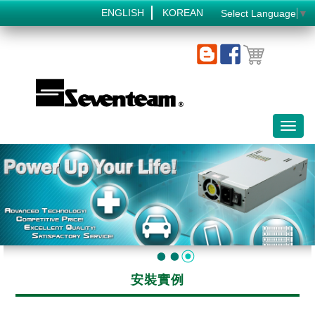
ENGLISH
KOREAN
Select Language
▼
Toggl
naviga
安裝實例