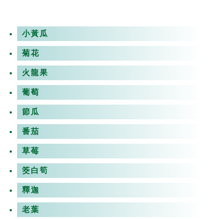
小黃瓜
菊花
火龍果
葡萄
節瓜
番茄
草莓
筊白筍
釋迦
老葉