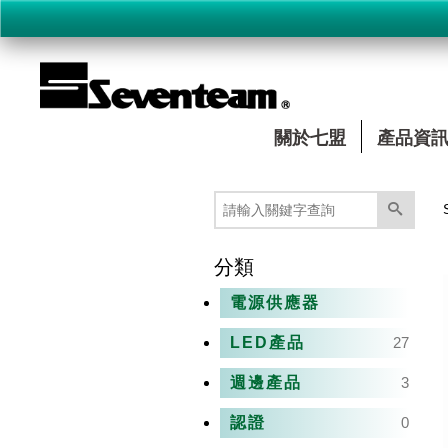
關於七盟
產品資
分類
電源供應器
LED產品
27
週邊產品
3
認證
0