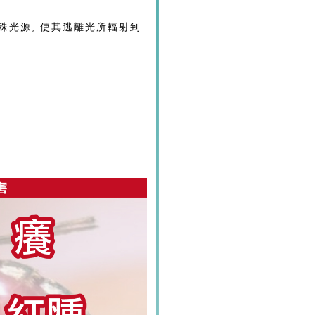
殊光源, 使其逃離光所輻射到