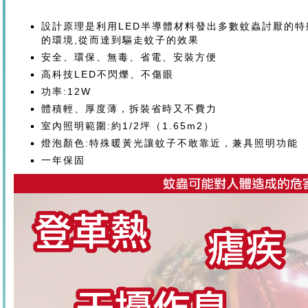
設計原理是利用LED半導體材料發出多數蚊蟲討厭的特
的環境,從而達到驅走蚊子的效果
安全、環保、無毒、省電、安裝方便
高科技LED不閃爍、不傷眼
功率:12W
體積輕、厚度薄，拆裝省時又不費力
室內照明範圍:約1/2坪（1.65m2）
燈泡顏色:特殊暖黃光讓蚊子不敢靠近，兼具照明功能
一年保固