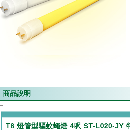
商品說明
T8 燈管型驅蚊
蠅
燈 4呎 ST-L020-JY