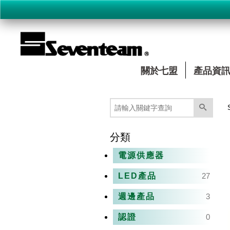
關於七盟
產品資
分類
電源供應器
LED產品
27
週邊產品
3
認證
0