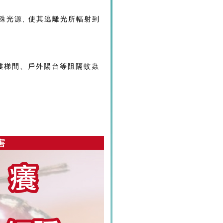
殊光源, 使其逃離光所輻射到
樓梯間、戶外陽台等阻隔蚊蟲