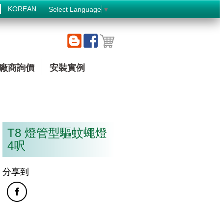
KOREAN
Select Language
▼
廠商詢價
安裝實例
T8 燈管型驅蚊蠅燈
4呎
分享到