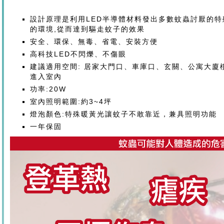
設計原理是利用LED半導體材料發出多數蚊蟲討厭的特
的環境,從而達到驅走蚊子的效果
安全、環保、無毒、省電、安裝方便
高科技LED不閃爍、不傷眼
建議適用空間: 居家大門口、車庫口、玄關、公寓大廈
進入室內
功率:20W
室內照明範圍:約3~4坪
燈泡顏色:特殊暖黃光讓蚊子不敢靠近，兼具照明功能
一年保固