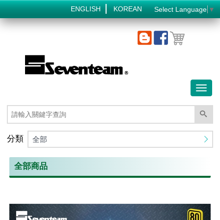
ENGLISH
KOREAN
Select Language
▼
Toggl
naviga
分類
全部
全部商品