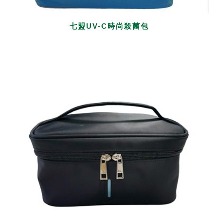
七盟UV-C時尚殺菌包