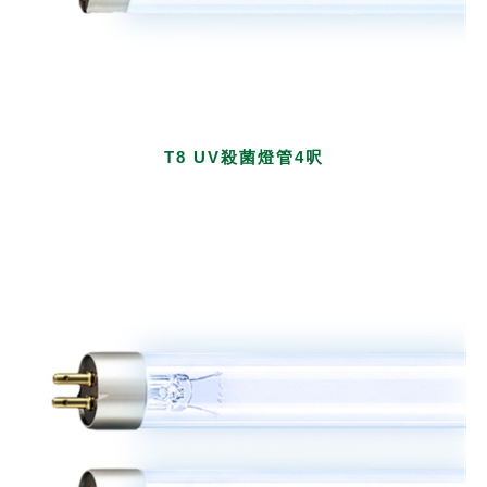
T8 UV殺菌燈管4呎