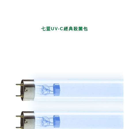
七盟UV-C經典殺菌包