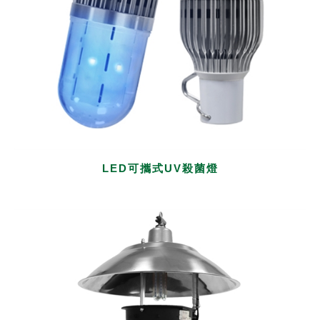
LED可攜式UV殺菌燈