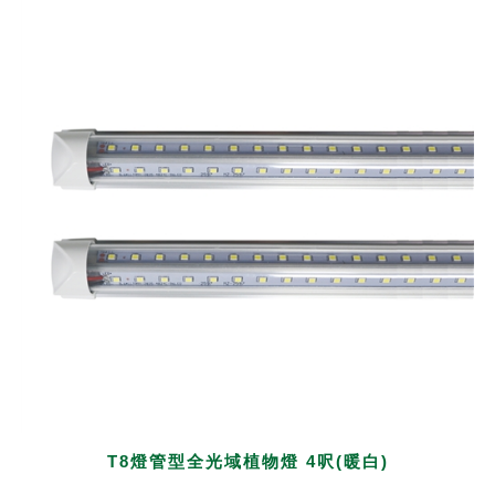
T8燈管型全光域植物燈 4呎(暖白)