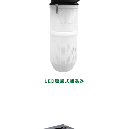
LED吸風式捕蟲器