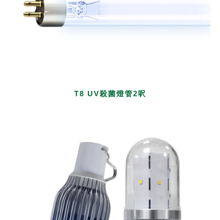
T8 UV殺菌燈管2呎